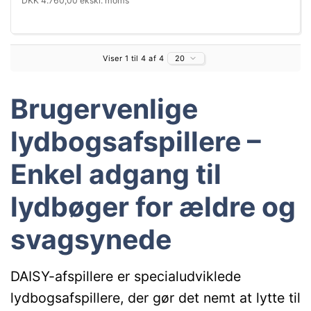
DKK 4.760,00 ekskl. moms
Viser 1 til 4 af 4
20
Brugervenlige
lydbogsafspillere –
Enkel adgang til
lydbøger for ældre og
svagsynede
DAISY-afspillere er specialudviklede
lydbogsafspillere, der gør det nemt at lytte til